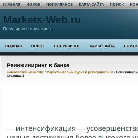
ГЛАВНАЯ
НОВОЕ
ПОПУЛЯРНОЕ
КАРТА САЙТА
ПОИСК
КОН
Markets-Web.ru
Популярно о маркетинге
ГЛАВНАЯ
НОВОЕ
ПОПУЛЯРНОЕ
КАРТА САЙТА
ПОИСК
Реинжиниринг в банке
Банковский маркетиг
/
Маркетинговый аудит и реинжиниринг
/ Реинжинири
Страница 2
— интенсификация — усовершенство
целью достижения более высокого у