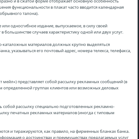
разно и в сжатой форме отображает основную особенность
ения функциональности в плакат часто вводится календарная
 обрывного талона).
или односгибное издание, выпускаемое, в силу своей
 большинстве случаев характеристику одной или двух услуг.
о-каталожных материалов должных крупно выделяться
ка, указываться его почтовый адрес, номера телекса, телефакса,
ект мейл») представляет собой рассылку рекламных сообщений (в
ам определенной группах клиентов или возможных деловых
ь собой рассылку специально подготовленных рекламно-
ылку печатных рекламных материалов (иногда с типовым
ся и тиражируются, как правило, на фирменных бланках банка.
информация о достоинствах и преимуществах предлагаемых услуг