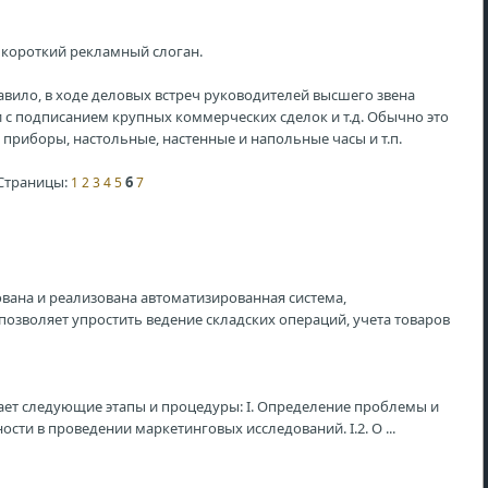
 короткий рекламный слоган.
вило, в ходе деловых встреч руководителей высшего звена
и с подписанием крупных коммерческих сделок и т.д. Обычно это
приборы, настольные, настенные и напольные часы и т.п.
Страницы:
6
1
2
3
4
5
7
вана и реализована автоматизированная система,
позволяет упростить ведение складских операций, учета товаров
ет следующие этапы и процедуры: I. Определение проблемы и
ости в проведении маркетинговых исследований. I.2. О ...