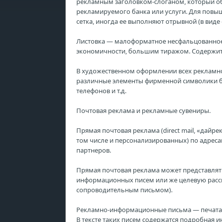
рекламным заголовком-слоганом, который об
рекламируемого банка или услуги. Для повыш
сетка, иногда ее выполняют отрывной (в виде
Листовка — малоформатное несфальцованное 
экономичности, большим тиражом. Содержит в
В художественном оформлении всех рекламн
различные элементы фирменной символики бан
телефонов и т.д.
Почтовая реклама и рекламные сувениры.
Прямая почтовая реклама (direct mail, «дайр
том числе и персонализированных) по адрес
партнеров.
Прямая почтовая реклама может представлят
информационных писем или же целевую расс
сопроводительным письмом).
Рекламно-информационные письма — печатают
В тексте таких писем содержатся подробная 