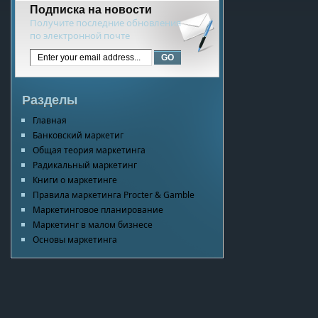
Подписка на новости
Получите последние обновления
по электронной почте
Разделы
Главная
Банковский маркетиг
Общая теория маркетинга
Радикальный маркетинг
Книги о маркетинге
Правила маркетинга Procter & Gamble
Маркетинговое планирование
Маркетинг в малом бизнесе
Основы маркетинга