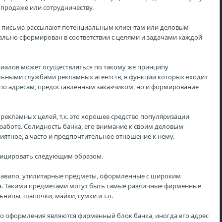
продаже или сотрудничеству.
письма рассылают потенциальным клиентам или деловым
ально сформирован в соответствии с целями и задачами каждой
иалов может осуществляться по такому же принципу
ьными службами рекламных агентств, в функции которых входит
 по адресам, предоставленным заказчиком, но и формирование
екламных целей, т.к. это хорошее средство популяризации
работе. Солидность банка, его внимание к своим деловым
ятное, а часто и предпочтительное отношение к нему.
фицировать следующим образом.
равило, утилитарные предметы, оформленные с широким
. Такими предметами могут быть самые различные фирменные
ьницы, шапочки, майки, сумки и т.п.
 оформления являются фирменный блок банка, иногда его адрес