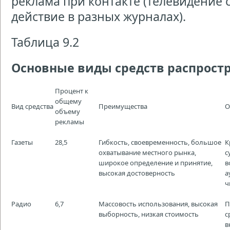
реклама при контакте (телевидение 
действие в разных журналах).
Таблица 9.2
Основные виды средств распрост
Процент к
общему
Вид средства
Преимущества
О
объему
рекламы
Газеты
28,5
Гибкость, своевременность, большое
К
охватывание местного рынка,
с
широкое определение и принятие,
в
высокая достоверность
а
ч
Радио
6,7
Массовость использования, высокая
П
выборность, низкая стоимость
с
в