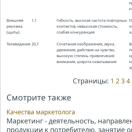
к
к
Внешняя
1,1
Гибкость, высокая частота повторных
О
реклама
контактов, невысокая стоимость,
о
(щиты)
слабая конкуренция
х
Телевидение
20,7
Сочетания изображения, звука,
В
движения; действие на чувство,
п
высокую степень привлечения
к
внимания, широта охватывания
к
а
Страницы:
1
2
3
4
Смотрите также
Качества маркетолога
Маркетинг - деятельность, направл
продукции к потребителю, занятие