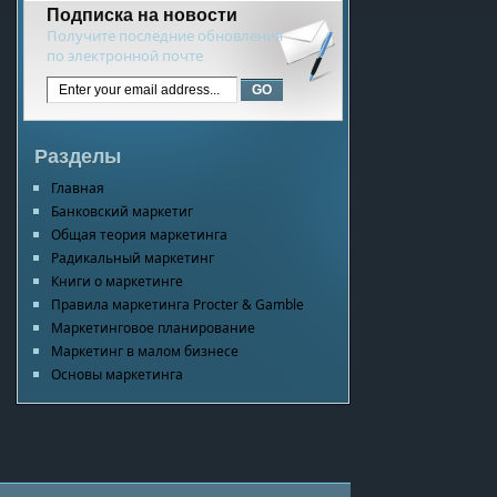
Подписка на новости
Получите последние обновления
по электронной почте
Разделы
Главная
Банковский маркетиг
Общая теория маркетинга
Радикальный маркетинг
Книги о маркетинге
Правила маркетинга Procter & Gamble
Маркетинговое планирование
Маркетинг в малом бизнесе
Основы маркетинга