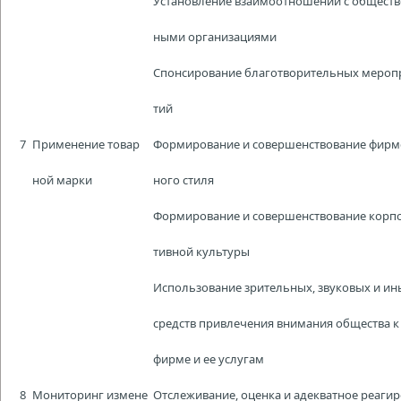
Установление взаимоотношений с обществ
ными организациями
Спонсирование благотворительных мероп
тий
7
Применение товар
Формирование и совершенствование фирм
ной марки
ного стиля
Формирование и совершенствование корп
тивной культуры
Использование зрительных, звуковых и ин
средств привлечения внимания общества к
фирме и ее услугам
8
Мониторинг измене
Отслеживание, оценка и адекватное реаги