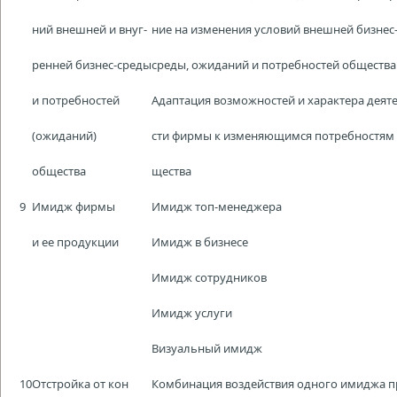
ний внешней и внуг-
ние на изменения условий внешней бизнес
ренней бизнес-среды
среды, ожиданий и потребностей общества
и потребностей
Адаптация возможностей и характера деят
(ожиданий)
сти фирмы к изменяющимся потребностям
общества
щества
9
Имидж фирмы
Имидж топ-менеджера
и ее продукции
Имидж в бизнесе
Имидж сотрудников
Имидж услуги
Визуальный имидж
10
Отстройка от кон
Комбинация воздействия одного имиджа п