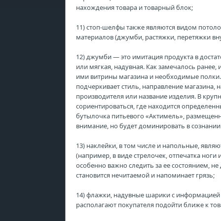
нахождения товара и товарный блок;
11) стоп-шелфы также являются видом потол
материалов (джумби, растяжки, перетяжки вну
12) джумби — это имитация продукта в доста
или мягкая, надувная. Как замечалось ранее,
ими витрины магазина и необходимые полки. 
подчеркивает стиль, направление магазина, 
производителя или название изделия. В кру
сориентироваться, где находится определенн
бутылочка питьевого «Актимель», размещенн
внимание, но будет доминировать в сознании
13) наклейки, в том числе и напольные, явл
(например, в виде стрелочек, отпечатка ноги 
особенно важно следить за ее состоянием, не
становится нечитаемой и напоминает грязь;
14) флажки, надувные шарики с информацией
располагают покупателя подойти ближе к тов