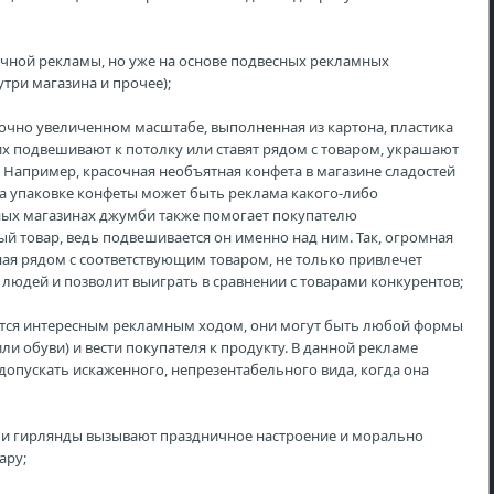
очной рекламы, но уже на основе подвесных рекламных
три магазина и прочее);
точно увеличенном масштабе, выполненная из картона, пластика
 их подвешивают к потолку или ставят рядом с товаром, украшают
Например, красочная необъятная конфета в магазине сладостей
на упаковке конфеты может быть реклама какого-либо
пных магазинах джумби также помогает покупателю
ый товар, ведь подвешивается он именно над ним. Так, огромная
ая рядом с соответствующим товаром, не только привлечет
 людей и позволит выиграть в сравнении с товарами конкурентов;
яются интересным рекламным ходом, они могут быть любой формы
или обуви) и вести покупателя к продукту. В данной рекламе
 допускать искаженного, непрезентабельного вида, когда она
 и гирлянды вызывают праздничное настроение и морально
ару;