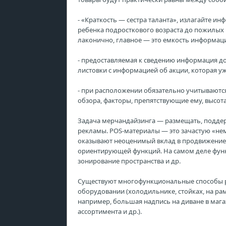
- «Краткость — сестра таланта», излагайте и
ребенка подросткового возраста до пожилых 
лаконично, главное — это емкость информац
- предоставляемая к сведению информация до
листовки с информацией об акции, которая уже
- при расположении обязательно учитываются
обзора, факторы, препятствующие ему, высот
Задача мерчандайзинга — размещать, подде
рекламы. POS-материалы — это зачастую «не
оказывают неоценимый вклад в продвижени
ориентирующей функций. На самом деле функ
зонирование пространства и др.
Существуют многофункциональные способы 
оборудовании (холодильнике, стойках, на ра
например, большая надпись на диване в мага
ассортимента и др.).