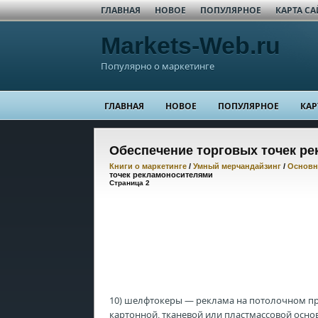
ГЛАВНАЯ
НОВОЕ
ПОПУЛЯРНОЕ
КАРТА СА
Markets-Web.ru
Популярно о маркетинге
ГЛАВНАЯ
НОВОЕ
ПОПУЛЯРНОЕ
КАР
Обеспечение торговых точек р
Книги о маркетинге
/
Умный мерчандайзинг
/
Основн
точек рекламоносителями
Страница 2
10) шелфтокеры — реклама на потолочном пр
картонной, тканевой или пластмассовой осн