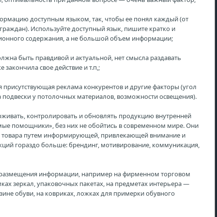
нформацию доступным языком, так, чтобы ее понял каждый (от
граждан). Используйте доступный язык, пишите кратко и
ионного содержания, а не большой объем информации;
лжна быть правдивой и актуальной, нет смысла раздавать
 закончила свое действие и т.п,;
 присутствующая реклама конкурентов и другие факторы (угол
а подвески у потолочных материалов, возможности освещения).
рживать, контролировать и обновлять продукцию внутренней
мые помощники», без них не обойтись в современном мире. Они
е товара путем информирующей, привлекающей внимание и
ций гораздо больше: брендинг, мотивирование, коммуникация,
размещения информации, например на фирменном торговом
мках зеркал, упаковочных пакетах, на предметах интерьера —
зине обуви, на ковриках, ложках для примерки обувного