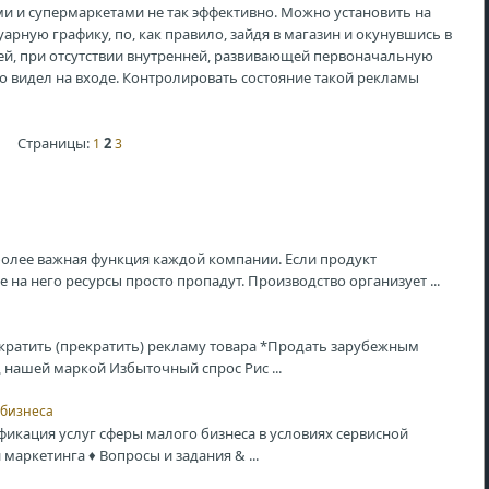
 и супермаркетами не так эффективно. Можно установить на
рную графику, по, как правило, зайдя в магазин и окунувшись в
й, при отсутствии внутренней, развивающей первоначальную
то видел на входе. Контролировать состояние такой рекламы
Страницы:
2
1
3
иболее важная функция каждой компании. Если продукт
е на него ресурсы просто пропадут. Производство организует ...
кратить (прекратить) рекламу товара *Продать зарубежным
нашей маркой Избыточный спрос Рис ...
 бизнеса
фикация услуг сферы малого бизнеса в условиях сервисной
аркетинга ♦ Вопросы и задания & ...