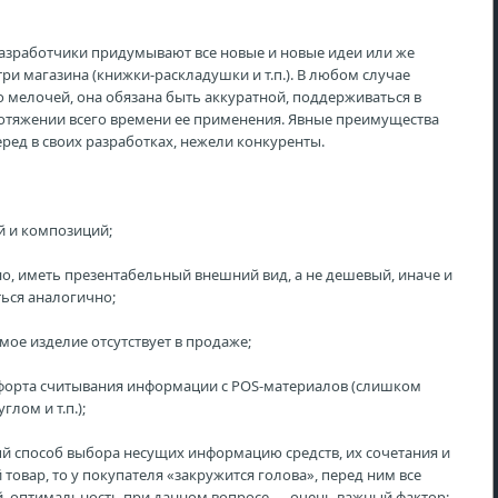
разработчики придумывают все новые и новые идеи или же
 магазина (книжки-раскладушки и т.п.). В любом случае
о мелочей, она обязана быть аккуратной, поддерживаться в
ротяжении всего времени ее применения. Явные преимущества
еред в своих разработках, нежели конкуренты.
й и композиций;
о, иметь презентабельный внешний вид, а не дешевый, иначе и
ться аналогично;
мое изделие отсутствует в продаже;
омфорта считывания информации с POS-материалов (слишком
лом и т.п.);
й способ выбора несущих информацию средств, их сочетания и
товар, то у покупателя «закружится голова», перед ним все
й, оптимальность при данном вопросе — очень важный фактор;