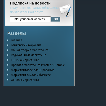
Подписка на новости
Получите последние обновления
по электронной почте
Разделы
Главная
Банковский маркетиг
Общая теория маркетинга
Радикальный маркетинг
Книги о маркетинге
Правила маркетинга Procter & Gamble
Маркетинговое планирование
Маркетинг в малом бизнесе
Основы маркетинга