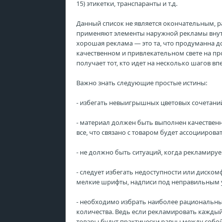
15) этикетки, транспаранты и т.д.
Данный список не является окончательным, 
применяют элементы наружной рекламы внутри
хорошая реклама — это та, что продуманна д
качественном и привлекательном свете на п
получает тот, кто идет на несколько шагов вп
Важно знать следующие простые истины:
- избегать невыигрышных цветовых сочетани
- материал должен быть выполнен качественн
все, что связано с товаром будет ассоциирова
- не должно быть ситуаций, когда рекламируе
- следует избегать недоступности или диск
мелкие шрифты, надписи под неправильным уг
- необходимо избрать наиболее рациональны
количества. Ведь если рекламировать каждый 
товары будут практически равны между собо