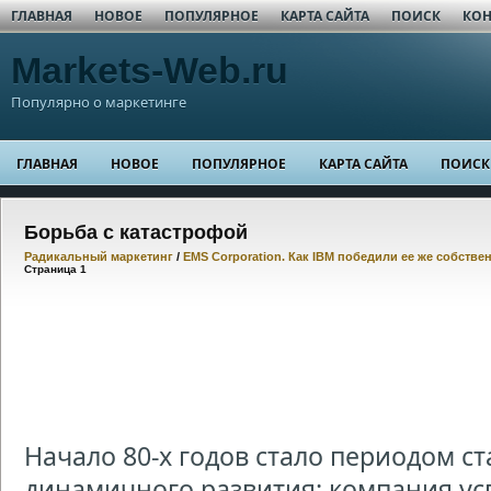
ГЛАВНАЯ
НОВОЕ
ПОПУЛЯРНОЕ
КАРТА САЙТА
ПОИСК
КОН
Markets-Web.ru
Популярно о маркетинге
ГЛАВНАЯ
НОВОЕ
ПОПУЛЯРНОЕ
КАРТА САЙТА
ПОИСК
Борьба с катастрофой
Радикальный маркетинг
/
EMS Corporation. Как IBM победили ее же собств
Страница 1
Начало 80-х годов стало периодом с
динамичного развития: компания ус