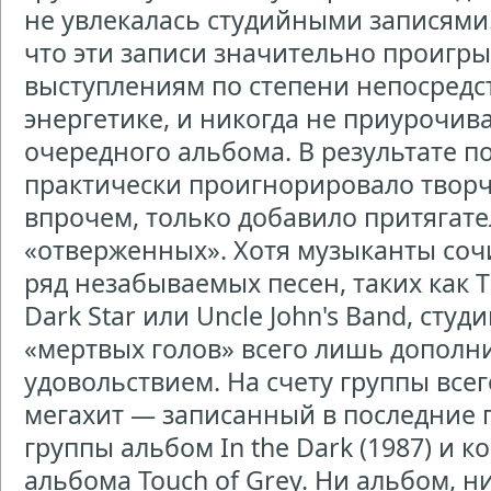
не увлекалась студийными записями
что эти записи значительно проигр
выступлениям по степени непосредс
энергетике, и никогда не приурочива
очередного альбома. В результате 
практически проигнорировало творчес
впрочем, только добавило притягат
«отверженных». Хотя музыканты соч
ряд незабываемых песен, таких как Truc
Dark Star или Uncle John's Band, сту
«мертвых голов» всего лишь допол
удовольствием. На счету группы вс
мегахит — записанный в последние 
группы альбом In the Dark (1987) и к
альбома Touch of Grey. Ни альбом, н