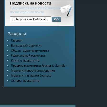
Подписка на новости
Получите последние обновления
по электронной почте
Разделы
Главная
Банковский маркетиг
Общая теория маркетинга
Радикальный маркетинг
Книги о маркетинге
Правила маркетинга Procter & Gamble
Маркетинговое планирование
Маркетинг в малом бизнесе
Основы маркетинга