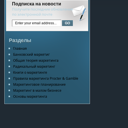
Подписка на новости
Получите последние обновления
по электронной почте
Разделы
Главная
Банковский маркетиг
Общая теория маркетинга
Радикальный маркетинг
Книги о маркетинге
Правила маркетинга Procter & Gamble
Маркетинговое планирование
Маркетинг в малом бизнесе
Основы маркетинга