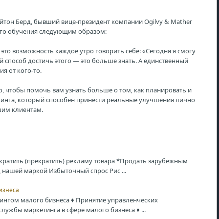
он Берд, бывший вице-президент компании Ogilvy & Mather
вого обучения следующим образом:
е, это возможность каждое утро говорить себе: «Сегодня я смогу
й способ достичь этого — это больше знать. А единственный
я от кого-то.
го, чтобы помочь вам узнать больше о том, как планировать и
инга, который способен принести реальные улучшения лично
шим клиентам.
кратить (прекратить) рекламу товара *Продать зарубежным
нашей маркой Избыточный спрос Рис ...
изнеса
ингом малого бизнеса ♦ Принятие управленческих
ужбы маркетинга в сфере малого бизнеса ♦ ...