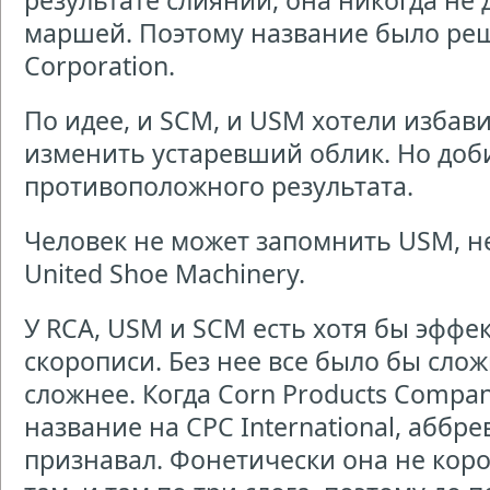
результате слияний, она никогда не 
маршей. Поэтому название было ре
Corporation.
По идее, и SCM, и USM хотели избав
изменить устаревший облик. Но доб
противоположного результата.
Человек не может запомнить USM, н
United Shoe Machinery.
У RCA, USM и SCM есть хотя бы эффе
скорописи. Без нее все было бы сло
сложнее. Когда Corn Products Compa
название на СРС International, аббр
признавал. Фонетически она не короч