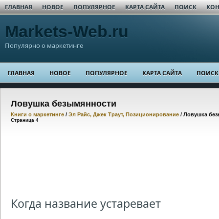
ГЛАВНАЯ
НОВОЕ
ПОПУЛЯРНОЕ
КАРТА САЙТА
ПОИСК
КОН
Markets-Web.ru
Популярно о маркетинге
ГЛАВНАЯ
НОВОЕ
ПОПУЛЯРНОЕ
КАРТА САЙТА
ПОИСК
Ловушка безымянности
Книги о маркетинге
/
Эл Райс, Джек Траут, Позиционирование
/ Ловушка бе
Страница 4
Когда название устаревает