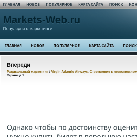
ГЛАВНАЯ
НОВОЕ
ПОПУЛЯРНОЕ
КАРТА САЙТА
ПОИСК
КОН
Markets-Web.ru
Популярно о маркетинге
ГЛАВНАЯ
НОВОЕ
ПОПУЛЯРНОЕ
КАРТА САЙТА
ПОИСК
Впереди
Радикальный маркетинг
/
Virgin Atlantic Airways. Стремление к невозможно
Страница 1
Однако чтобы по достоинству оценить
нужно купить билет в переднюю час