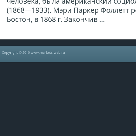
человека, была американский социо
(1868—1933). Мэри Паркер Фоллетт р
Бостон, в 1868 г. Закончив ...
Copyright © 2010 www.markets-web.ru