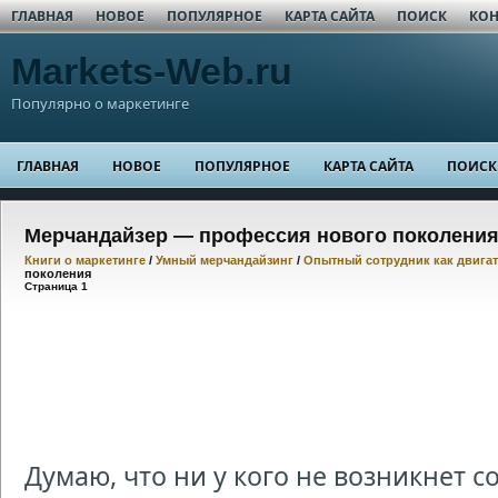
ГЛАВНАЯ
НОВОЕ
ПОПУЛЯРНОЕ
КАРТА САЙТА
ПОИСК
КОН
Markets-Web.ru
Популярно о маркетинге
ГЛАВНАЯ
НОВОЕ
ПОПУЛЯРНОЕ
КАРТА САЙТА
ПОИСК
Мерчандайзер — профессия нового поколени
Книги о маркетинге
/
Умный мерчандайзинг
/
Опытный сотрудник как двигат
поколения
Страница 1
Думаю, что ни у кого не возникнет 